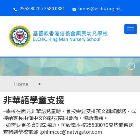
2558 8070 / 3580 0881
hmns@elchk.org.hk
Home
>
非華語學童支援
~學校在面見非華語兒童時，會按需要安排英文翻譯服務，或
接納家長由懂中文的親友陪同會面，協助溝通。
~如需要更多資訊或協助，可致電本校25588070查詢或傳送
查詢到學校電郵 lphhmccc@netvigator.com