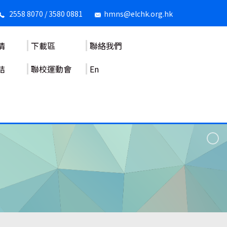
2558 8070 / 3580 0881
hmns@elchk.org.hk
情
下載區
聯絡我們
結
聯校運動會
En